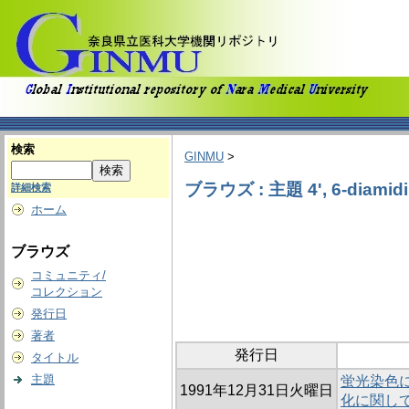
検索
GINMU
>
ブラウズ : 主題 4', 6-diamidin
詳細検索
ホーム
ブラウズ
コミュニティ/
コレクション
発行日
著者
発行日
タイトル
主題
蛍光染色に
1991年12月31日火曜日
化に関し