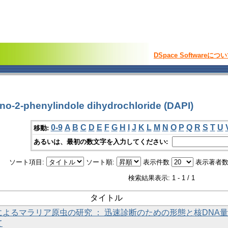
DSpace Softwareにつ
o-2-phenylindole dihydrochloride (DAPI)
0-9
A
B
C
D
E
F
G
H
I
J
K
L
M
N
O
P
Q
R
S
T
U
移動:
あるいは、最初の数文字を入力してください:
ソート項目:
ソート順:
表示件数
表示著者数
検索結果表示: 1 - 1 / 1
タイトル
よるマラリア原虫の研究 ： 迅速診断のための形態と核DNA
て