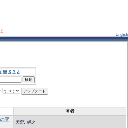
いて
English
V
W
X
Y
Z
:
著者
量の変
天野, 博之