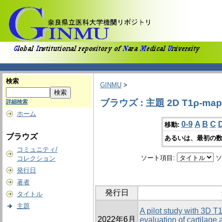
検索
GINMU
>
ブラウズ : 主題 2D T1ρ-map
詳細検索
ホーム
0-9
A
B
C
移動:
ブラウズ
あるいは、最初の数
コミュニティ/
ソート項目:
ソ
コレクション
発行日
著者
発行日
タイトル
主題
A pilot study with 3D T
2022年6月
evaluation of cartilage 