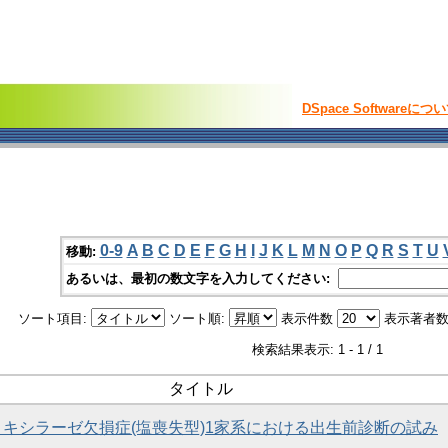
DSpace Softwareにつ
0-9
A
B
C
D
E
F
G
H
I
J
K
L
M
N
O
P
Q
R
S
T
U
移動:
あるいは、最初の数文字を入力してください:
ソート項目:
ソート順:
表示件数
表示著者数
検索結果表示: 1 - 1 / 1
タイトル
ドロキシラーゼ欠損症(塩喪失型)1家系における出生前診断の試み