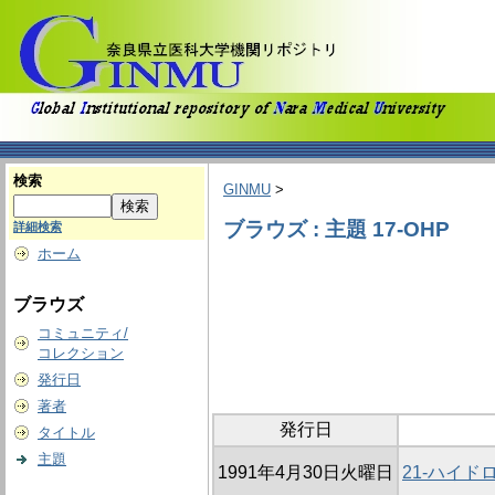
検索
GINMU
>
ブラウズ : 主題 17-OHP
詳細検索
ホーム
ブラウズ
コミュニティ/
コレクション
発行日
著者
発行日
タイトル
主題
1991年4月30日火曜日
21-ハイ