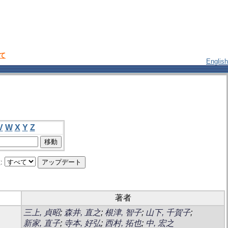
いて
English
V
W
X
Y
Z
:
著者
三上, 貞昭
;
森井, 直之
;
根津, 智子
;
山下, 千賀子
;
新家, 直子
;
寺本, 好弘
;
西村, 拓也
;
中, 宏之