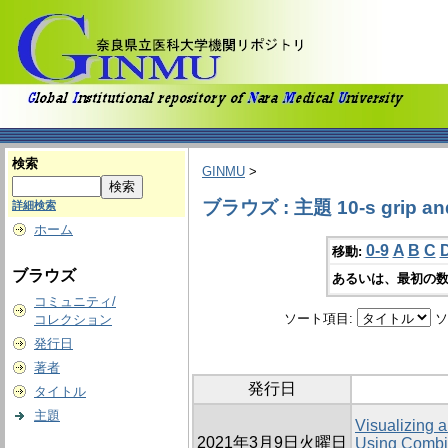
検索
GINMU
>
ブラウズ : 主題 10-s grip and
詳細検索
ホーム
0-9
A
B
C
移動:
ブラウズ
あるいは、最初の数
コミュニティ/
ソート項目:
ソ
コレクション
発行日
著者
発行日
タイトル
主題
Visualizing 
2021年3月9日火曜日
Using Combin