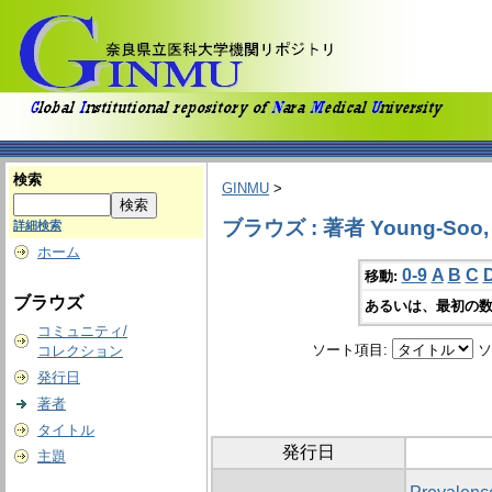
検索
GINMU
>
ブラウズ : 著者 Young-Soo, 
詳細検索
ホーム
0-9
A
B
C
移動:
ブラウズ
あるいは、最初の数
コミュニティ/
ソート項目:
ソ
コレクション
発行日
著者
タイトル
発行日
主題