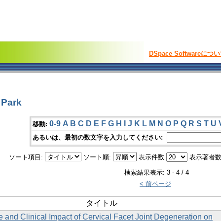
DSpace Softwareにつ
Park
0-9
A
B
C
D
E
F
G
H
I
J
K
L
M
N
O
P
Q
R
S
T
U
移動:
あるいは、最初の数文字を入力してください:
ソート項目:
ソート順:
表示件数
表示著者数
検索結果表示: 3 - 4 / 4
< 前ページ
タイトル
 and Clinical Impact of Cervical Facet Joint Degeneration on