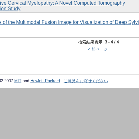
ive Cervical Myelopathy: A Novel Computed Tomography
tion Study
 of the Multimodal Fusion Image for Visualization of Deep Sylv
検索結果表示: 3 - 4 / 4
< 前ページ
02-2007
MIT
and
Hewlett-Packard
-
ご意見をお寄せください