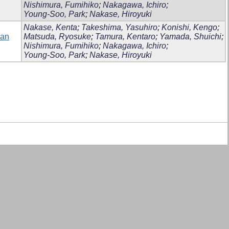
Nishimura, Fumihiko
;
Nakagawa, Ichiro
;
Young-Soo, Park
;
Nakase, Hiroyuki
Nakase, Kenta
;
Takeshima, Yasuhiro
;
Konishi, Kengo
;
ian
Matsuda, Ryosuke
;
Tamura, Kentaro
;
Yamada, Shuichi
;
Nishimura, Fumihiko
;
Nakagawa, Ichiro
;
Young-Soo, Park
;
Nakase, Hiroyuki