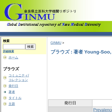
検索
GINMU
>
ブラウズ : 著者 Young-Soo, 
詳細検索
ホーム
ブラウズ
コミュニティ/
コレクション
発行日
著者
タイトル
発行日
主題
Prevalence