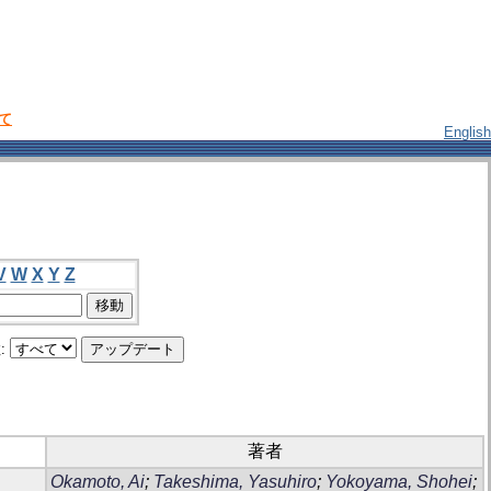
いて
English
V
W
X
Y
Z
:
著者
Okamoto, Ai
;
Takeshima, Yasuhiro
;
Yokoyama, Shohei
;