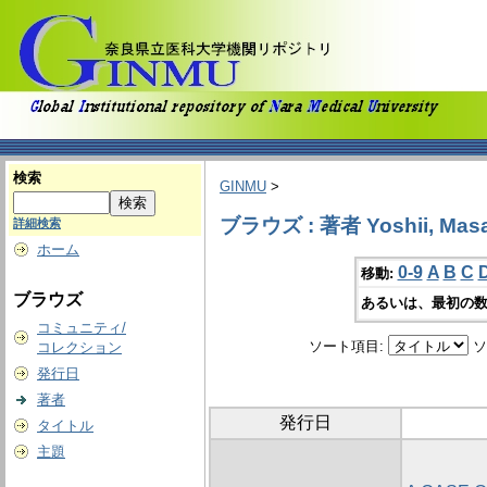
検索
GINMU
>
ブラウズ : 著者 Yoshii, Mas
詳細検索
ホーム
0-9
A
B
C
移動:
ブラウズ
あるいは、最初の数
コミュニティ/
ソート項目:
ソ
コレクション
発行日
著者
発行日
タイトル
主題