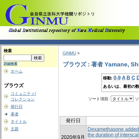
検索
GINMU
>
ブラウズ : 著者 Yamane, Shi
詳細検索
ホーム
0-9
A
B
C
移動:
ブラウズ
あるいは、最初の数
コミュニティ/
ソート項目:
ソ
コレクション
発行日
著者
発行日
タイトル
主題
Dexamethasone added t
the duration of intersc
2020年9月