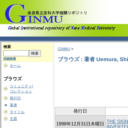
検索
GINMU
>
ブラウズ : 著者 Uemura, Shi
詳細検索
ホーム
ブラウズ
コミュニティ/
コレクション
発行日
著者
発行日
タイトル
主題
THE SIG
1998年12月31日木曜日
INVERTED