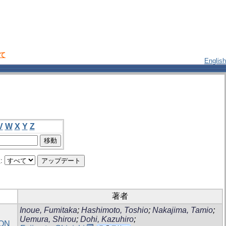
いて
English
V
W
X
Y
Z
:
著者
Inoue, Fumitaka
;
Hashimoto, Toshio
;
Nakajima, Tamio
;
Uemura, Shirou
;
Dohi, Kazuhiro
;
ION