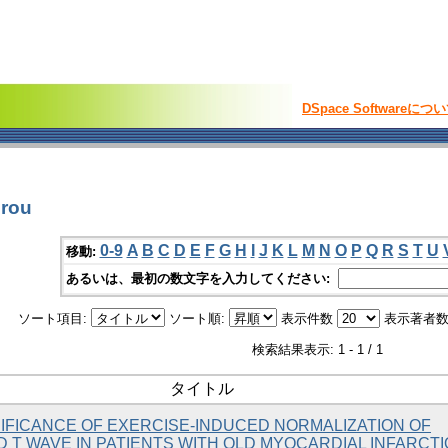
DSpace Softwareにつ
rou
0-9
A
B
C
D
E
F
G
H
I
J
K
L
M
N
O
P
Q
R
S
T
U
移動:
あるいは、最初の数文字を入力してください:
ソート項目:
ソート順:
表示件数
表示著者数
検索結果表示: 1 - 1 / 1
タイトル
NIFICANCE OF EXERCISE-INDUCED NORMALIZATION OF
 T WAVE IN PATIENTS WITH OLD MYOCARDIAL INFARCT