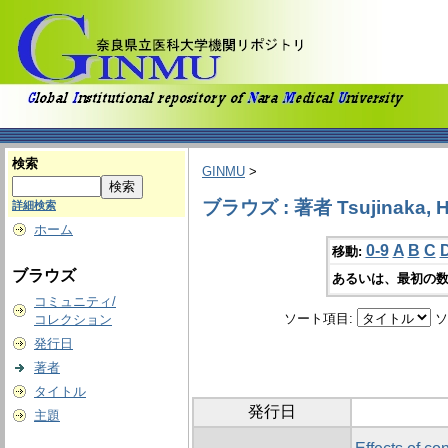
検索
GINMU
>
ブラウズ : 著者 Tsujinaka, Hi
詳細検索
ホーム
0-9
A
B
C
移動:
ブラウズ
あるいは、最初の数
コミュニティ/
ソート項目:
ソ
コレクション
発行日
著者
タイトル
発行日
主題