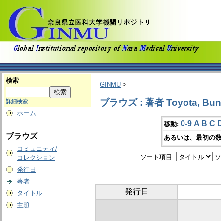
検索
GINMU
>
ブラウズ : 著者 Toyota, Bunk
詳細検索
ホーム
0-9
A
B
C
移動:
ブラウズ
あるいは、最初の数
コミュニティ/
ソート項目:
ソ
コレクション
発行日
著者
発行日
タイトル
主題