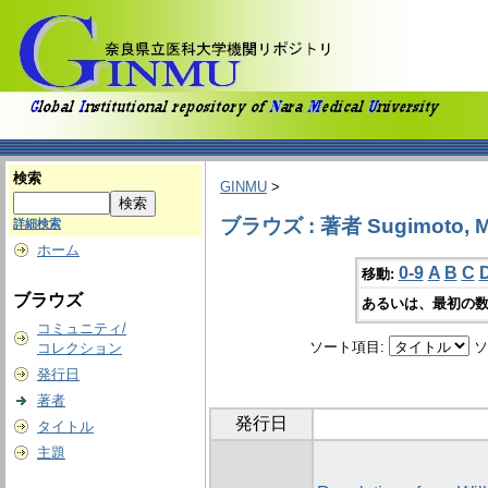
検索
GINMU
>
ブラウズ : 著者 Sugimoto, Mi
詳細検索
ホーム
0-9
A
B
C
移動:
ブラウズ
あるいは、最初の数
コミュニティ/
ソート項目:
ソ
コレクション
発行日
著者
発行日
タイトル
主題