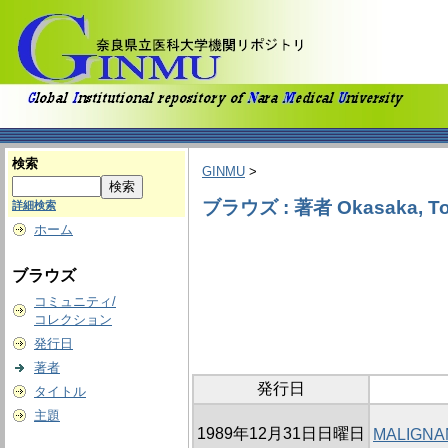
検索
GINMU
>
ブラウズ : 著者 Okasaka, To
詳細検索
ホーム
ブラウズ
コミュニティ/
コレクション
発行日
著者
発行日
タイトル
主題
1989年12月31日日曜日
MALIGNA