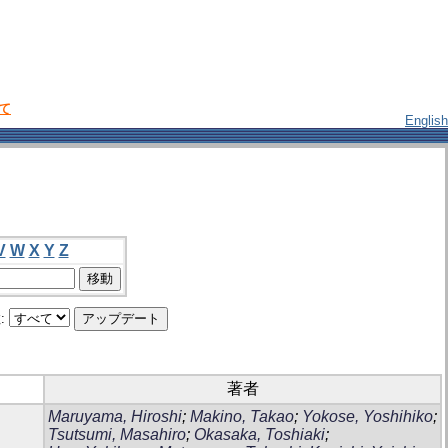
いて
English
V
W
X
Y
Z
:
著者
Maruyama, Hiroshi
;
Makino, Takao
;
Yokose, Yoshihiko
;
Tsutsumi, Masahiro
;
Okasaka, Toshiaki
;