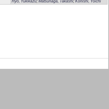
Hyo, Yukikazu
;
Matsunaga, Takashi
;
Konishi, Yoichi