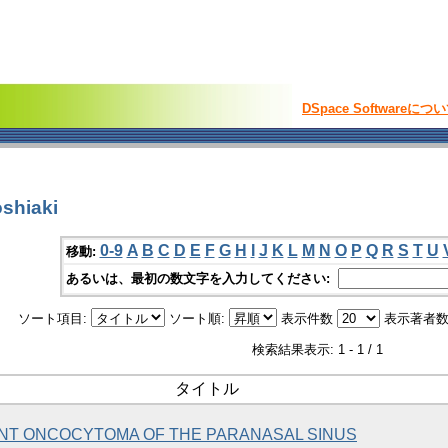
DSpace Softwareにつ
shiaki
0-9
A
B
C
D
E
F
G
H
I
J
K
L
M
N
O
P
Q
R
S
T
U
移動:
あるいは、最初の数文字を入力してください:
ソート項目:
ソート順:
表示件数
表示著者数
検索結果表示: 1 - 1 / 1
タイトル
NT ONCOCYTOMA OF THE PARANASAL SINUS