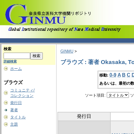
検索
GINMU
>
ブラウズ : 著者 Okasaka, To
詳細検索
ホーム
0-9
A
B
C
移動:
ブラウズ
あるいは、最初の数
コミュニティ/
ソート項目:
ソ
コレクション
発行日
著者
発行日
タイトル
主題