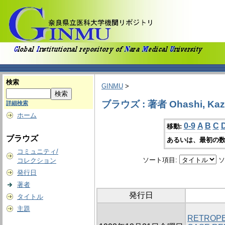
検索
GINMU
>
ブラウズ : 著者 Ohashi, Ka
詳細検索
ホーム
0-9
A
B
C
移動:
ブラウズ
あるいは、最初の数
コミュニティ/
ソート項目:
ソ
コレクション
発行日
著者
発行日
タイトル
主題
RETROPE