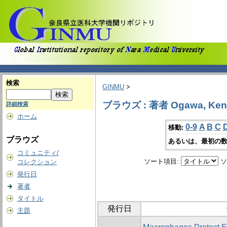
検索
GINMU
>
ブラウズ : 著者 Ogawa, Kenj
詳細検索
ホーム
0-9
A
B
C
移動:
ブラウズ
あるいは、最初の数
コミュニティ/
ソート項目:
ソ
コレクション
発行日
著者
タイトル
発行日
主題