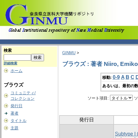
検索
GINMU
>
ブラウズ : 著者 Niiro, Emiko
詳細検索
ホーム
0-9
A
B
C
移動:
ブラウズ
あるいは、最初の数
コミュニティ/
ソート項目:
ソ
コレクション
発行日
著者
発行日
タイトル
主題
Subtype I 