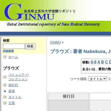
検索
GINMU
>
ブラウズ : 著者 Nabekura, J
詳細検索
ホーム
0-9
A
B
C
移動:
ブラウズ
あるいは、最初の数
コミュニティ/
ソート項目:
ソ
コレクション
発行日
著者
発行日
タイトル
主題