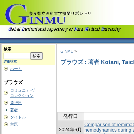
検索
GINMU
>
ブラウズ : 著者 Kotani, Taic
詳細検索
ホーム
ブラウズ
コミュニティ/
コレクション
発行日
著者
発行日
タイトル
主題
Comparison of remimaz
2024年6月
hemodynamics during an