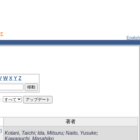
いて
English
V
W
X
Y
Z
:
著者
n
Kotani, Taichi
;
Ida, Mitsuru
;
Naito, Yusuke
;
Kawaguchi, Masahiko