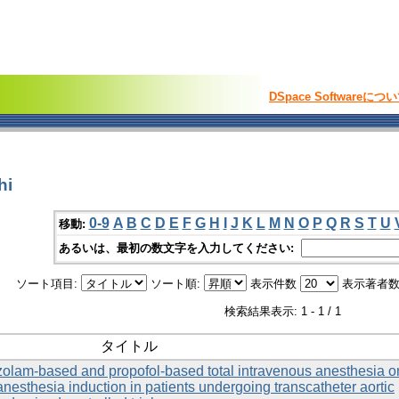
DSpace Softwareにつ
hi
0-9
A
B
C
D
E
F
G
H
I
J
K
L
M
N
O
P
Q
R
S
T
U
移動:
あるいは、最初の数文字を入力してください:
ソート項目:
ソート順:
表示件数
表示著者数
検索結果表示: 1 - 1 / 1
タイトル
olam-based and propofol-based total intravenous anesthesia o
esthesia induction in patients undergoing transcatheter aortic