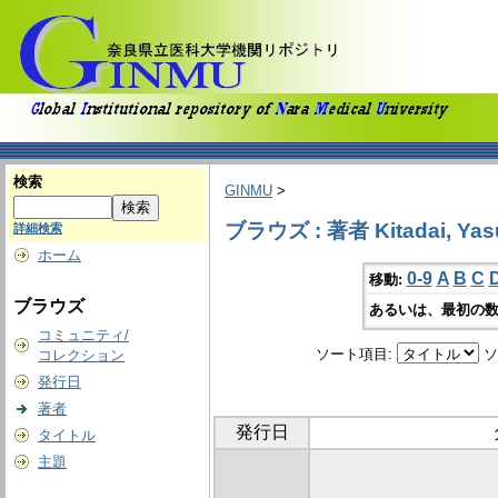
検索
GINMU
>
ブラウズ : 著者 Kitadai, Yas
詳細検索
ホーム
0-9
A
B
C
移動:
ブラウズ
あるいは、最初の数
コミュニティ/
ソート項目:
ソ
コレクション
発行日
著者
発行日
タイトル
主題