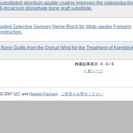
-substituted strontium apatite coating improves the osteoinductiv
 β-tricalcium phosphate bone graft substitute.
uided Selective Sensory Nerve Block for Wide-awake Forearm
struction.
Bone Grafts from the Dorsal Wrist for the Treatment of Kienböc
検索結果表示: 4 - 6 / 6
< 前ページ
02-2007
MIT
and
Hewlett-Packard
-
ご意見をお寄せください