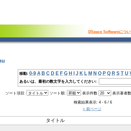
DSpace Softwareにつ
mu
0-9
A
B
C
D
E
F
G
H
I
J
K
L
M
N
O
P
Q
R
S
T
U
移動:
あるいは、最初の数文字を入力してください:
ソート項目:
ソート順:
表示件数
表示著者数
検索結果表示: 4 - 6 / 6
< 前ページ
タイトル