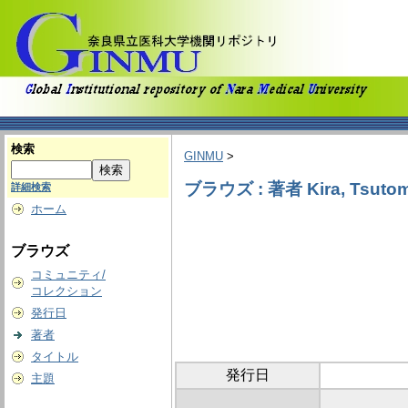
検索
GINMU
>
ブラウズ : 著者 Kira, Tsuto
詳細検索
ホーム
ブラウズ
コミュニティ/
コレクション
発行日
著者
タイトル
発行日
主題