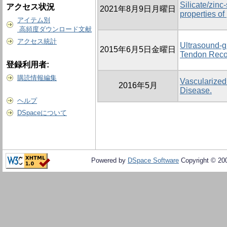
Silicate/zinc
アクセス状況
2021年8月9日月曜日
properties of
アイテム別
高頻度ダウンロード文献
アクセス統計
Ultrasound-g
2015年6月5日金曜日
Tendon Recon
登録利用者:
購読情報編集
Vascularized 
2016年5月
Disease.
ヘルプ
DSpaceについて
Powered by
DSpace Software
Copyright © 20