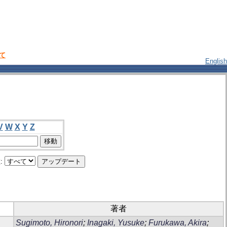
いて
English
V
W
X
Y
Z
:
著者
Sugimoto, Hironori
;
Inagaki, Yusuke
;
Furukawa, Akira
;