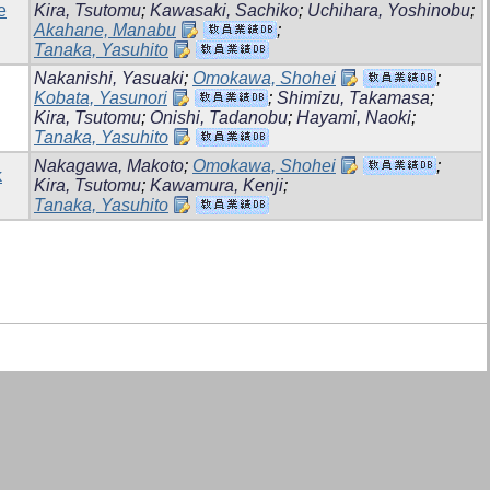
e
Kira, Tsutomu
;
Kawasaki, Sachiko
;
Uchihara, Yoshinobu
;
Akahane, Manabu
;
Tanaka, Yasuhito
Nakanishi, Yasuaki
;
Omokawa, Shohei
;
Kobata, Yasunori
;
Shimizu, Takamasa
;
Kira, Tsutomu
;
Onishi, Tadanobu
;
Hayami, Naoki
;
Tanaka, Yasuhito
Nakagawa, Makoto
;
Omokawa, Shohei
;
k
Kira, Tsutomu
;
Kawamura, Kenji
;
Tanaka, Yasuhito