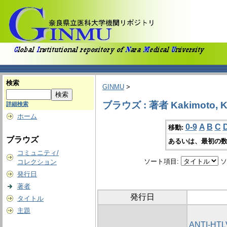
検索
GINMU
>
ブラウズ : 著者 Kakimoto, K
詳細検索
ホーム
0-9
A
B
C
移動:
ブラウズ
あるいは、最初の数
コミュニティ/
ソート項目:
ソ
コレクション
発行日
著者
発行日
タイトル
主題
ANTI-HTL