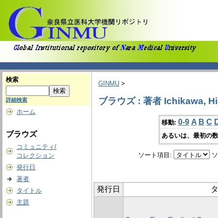
検索
GINMU
>
ブラウズ : 著者 Ichikawa, Hi
詳細検索
ホーム
0-9
A
B
C
移動:
ブラウズ
あるいは、最初の数
コミュニティ/
ソート項目:
ソ
コレクション
発行日
著者
発行日
タイトル
主題