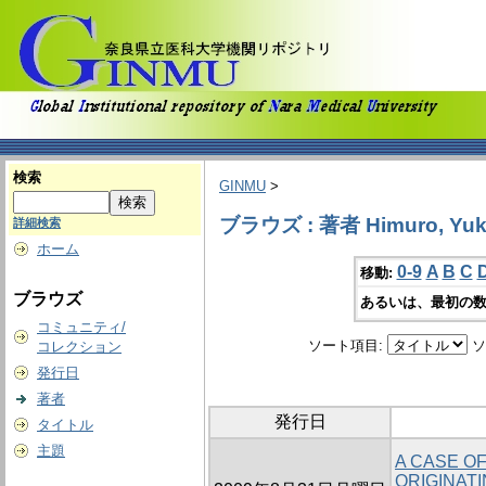
検索
GINMU
>
ブラウズ : 著者 Himuro, Yuk
詳細検索
ホーム
0-9
A
B
C
移動:
ブラウズ
あるいは、最初の数
コミュニティ/
ソート項目:
ソ
コレクション
発行日
著者
発行日
タイトル
主題
A CASE O
ORIGINATI