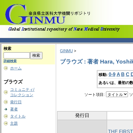
検索
GINMU
>
ブラウズ : 著者 Hara, Yoshik
詳細検索
ホーム
0-9
A
B
C
移動:
ブラウズ
あるいは、最初の数
コミュニティ/
ソート項目:
ソ
コレクション
発行日
著者
発行日
タイトル
主題
THE FIRS