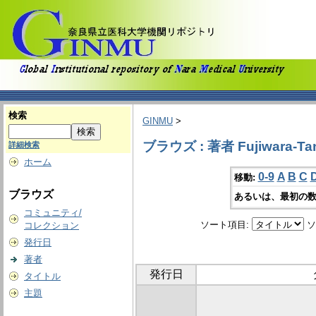
検索
GINMU
>
ブラウズ : 著者 Fujiwara‐Tani
詳細検索
ホーム
0-9
A
B
C
移動:
ブラウズ
あるいは、最初の数
コミュニティ/
ソート項目:
ソ
コレクション
発行日
著者
発行日
タイトル
主題