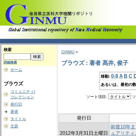
検索
GINMU
>
ブラウズ : 著者 髙井, 俊子
詳細検索
ホーム
0-9
A
B
C
移動:
ブラウズ
あるいは、最初の数
コミュニティ/
ソート項目:
ソ
コレクション
発行日
著者
発行日
タイトル
主題
術後10年
2012年3月31日土曜日
ュアリティ