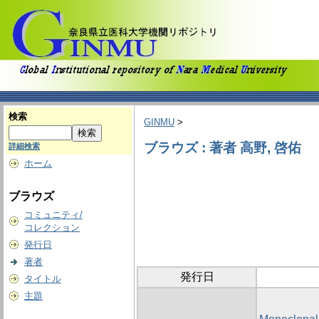
検索
GINMU
>
ブラウズ : 著者 高野, 啓佑
詳細検索
ホーム
ブラウズ
コミュニティ/
コレクション
発行日
著者
発行日
タイトル
主題