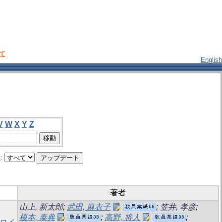
いて
English
V
W
X
Y
Z
:
著者
山上, 新太郎
;
武田, 麻衣子
;
笠井, 孝彦
;
榎本, 泰典
;
高野, 将人
;