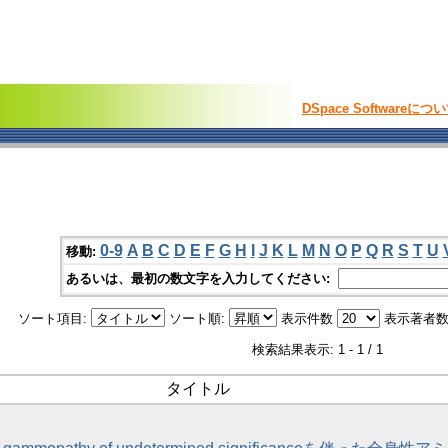
DSpace Softwareにつ
0-9
A
B
C
D
E
F
G
H
I
J
K
L
M
N
O
P
Q
R
S
T
U
移動:
あるいは、最初の数文字を入力してください:
ソート項目:
ソート順:
表示件数
表示著者数
検索結果表示: 1 - 1 / 1
タイトル