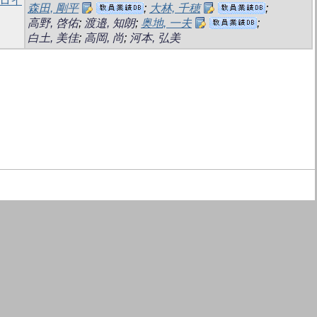
アミロイ
森田, 剛平
;
大林, 千穂
;
高野, 啓佑
;
渡邉, 知朗
;
奥地, 一夫
;
白土, 美佳
;
高岡, 尚
;
河本, 弘美