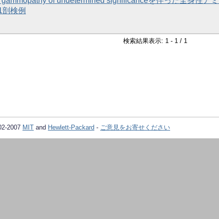
l gammopathy of undetermined significanceを伴った全身性
1剖検例
検索結果表示: 1 - 1 / 1
02-2007
MIT
and
Hewlett-Packard
-
ご意見をお寄せください