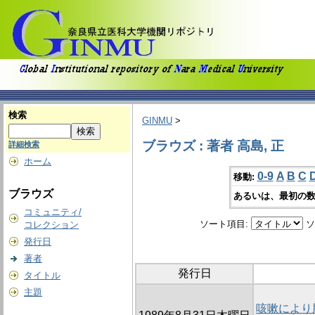
検索
GINMU
>
ブラウズ : 著者 高島, 正
詳細検索
ホーム
0-9
A
B
C
移動:
ブラウズ
あるいは、最初の数
コミュニティ/
ソート項目:
ソ
コレクション
発行日
著者
発行日
タイトル
主題
咳嗽により