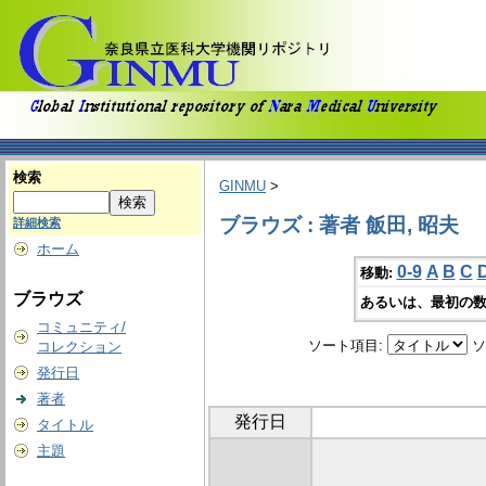
検索
GINMU
>
ブラウズ : 著者 飯田, 昭夫
詳細検索
ホーム
0-9
A
B
C
移動:
ブラウズ
あるいは、最初の数
コミュニティ/
ソート項目:
ソ
コレクション
発行日
著者
発行日
タイトル
主題