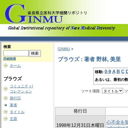
検索
GINMU
>
ブラウズ : 著者 野林, 美里
詳細検索
ホーム
0-9
A
B
C
移動:
ブラウズ
あるいは、最初の数
コミュニティ/
ソート項目:
ソ
コレクション
発行日
著者
発行日
タイトル
主題
心不全を契機に
1998年12月31日木曜日