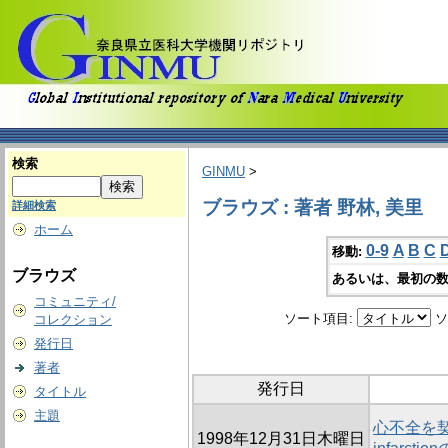
検索
GINMU
>
ブラウズ : 著者 野林, 美里
詳細検索
ホーム
0-9
A
B
C
移動:
ブラウズ
あるいは、最初の数
コミュニティ/
ソート項目:
ソ
コレクション
発行日
著者
発行日
タイトル
主題
心不全を契機に
1998年12月31日木曜日