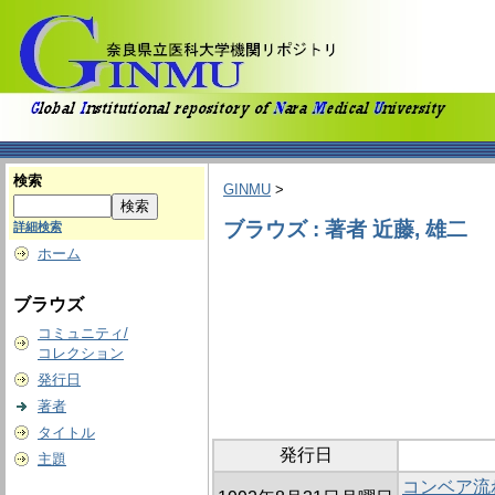
検索
GINMU
>
ブラウズ : 著者 近藤, 雄二
詳細検索
ホーム
ブラウズ
コミュニティ/
コレクション
発行日
著者
タイトル
発行日
主題
コンベア流