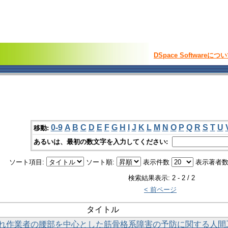
DSpace Softwareにつ
0-9
A
B
C
D
E
F
G
H
I
J
K
L
M
N
O
P
Q
R
S
T
U
移動:
あるいは、最初の数文字を入力してください:
ソート項目:
ソート順:
表示件数
表示著者数
検索結果表示: 2 - 2 / 2
< 前ページ
タイトル
れ作業者の腰部を中心とした筋骨格系障害の予防に関する人間