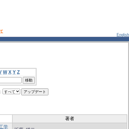
いて
English
V
W
X
Y
Z
:
著者
工学