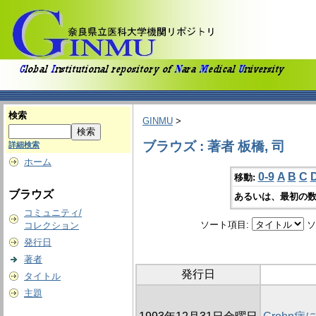
検索
GINMU
>
ブラウズ : 著者 板橋, 司
詳細検索
ホーム
0-9
A
B
C
移動:
ブラウズ
あるいは、最初の数
コミュニティ/
ソート項目:
ソ
コレクション
発行日
著者
発行日
タイトル
主題