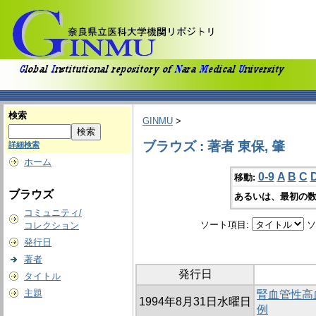
検索
GINMU
>
ブラウズ : 著者 東保, 肇
詳細検索
ホーム
0-9
A
B
C
移動:
ブラウズ
あるいは、最初の数
コミュニティ/
ソート項目:
ソ
コレクション
発行日
著者
発行日
タイトル
主題
腎血管性高
1994年8月31日水曜日
例