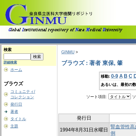
検索
GINMU
>
ブラウズ : 著者 東保, 肇
詳細検索
ホーム
0-9
A
B
C
移動:
ブラウズ
あるいは、最初の数
コミュニティ/
ソート項目:
ソ
コレクション
発行日
著者
発行日
タイトル
主題
腎血管性高
1994年8月31日水曜日
例