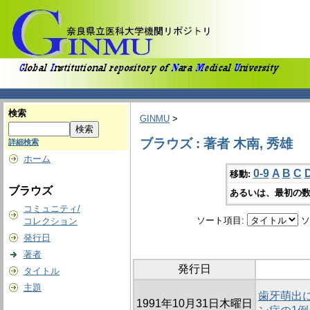
検索
GINMU
>
ブラウズ : 著者 木南, 秀雄
詳細検索
ホーム
0-9
A
B
C
移動:
ブラウズ
あるいは、最初の数
コミュニティ/
ソート項目:
ソ
コレクション
発行日
著者
発行日
タイトル
主題
歯牙萌出
1991年10月31日木曜日