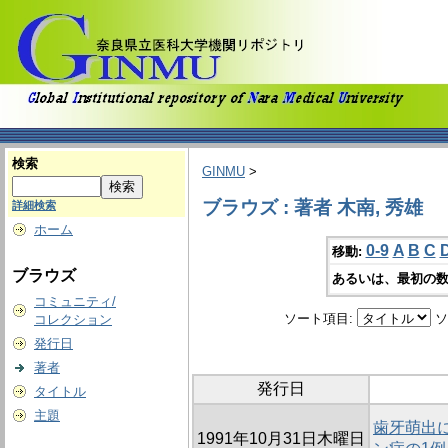
検索
GINMU
>
ブラウズ : 著者 木南, 秀雄
詳細検索
ホーム
0-9
A
B
C
移動:
ブラウズ
あるいは、最初の数
コミュニティ/
ソート項目:
ソ
コレクション
発行日
著者
発行日
タイトル
主題
歯牙萌出
1991年10月31日木曜日