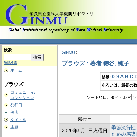
検索
GINMU
>
ブラウズ : 著者 徳谷, 純子
詳細検索
ホーム
0-9
A
B
C
移動:
ブラウズ
あるいは、最初の数
コミュニティ/
ソート項目:
ソ
コレクション
発行日
著者
発行日
タイトル
主題
季節流行性
2020年9月1日火曜日
ための感染