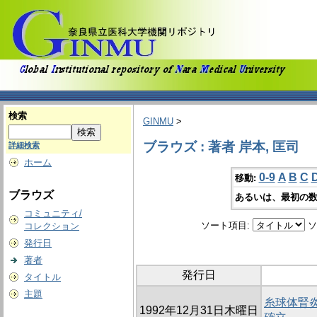
検索
GINMU
>
ブラウズ : 著者 岸本, 匡司
詳細検索
ホーム
0-9
A
B
C
移動:
ブラウズ
あるいは、最初の数
コミュニティ/
ソート項目:
ソ
コレクション
発行日
著者
発行日
タイトル
主題
糸球体腎炎
1992年12月31日木曜日