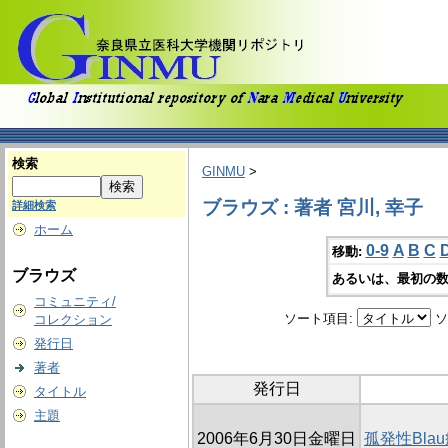
検索
GINMU
>
ブラウズ : 著者 宮川, 幸子
詳細検索
ホーム
0-9
A
B
C
移動:
ブラウズ
あるいは、最初の数
コミュニティ/
ソート項目:
ソ
コレクション
発行日
著者
発行日
タイトル
主題
2006年6月30日金曜日
孤発性Bl