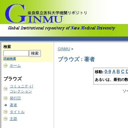
検索
GINMU
>
ブラウズ : 著者
詳細検索
ホーム
0-9
A
B
C
移動:
ブラウズ
あるいは、最初の数
コミュニティ/
ソ
コレクション
発行日
著者
タイトル
主題